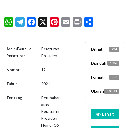
WhatsApp
Telegram
Facebook
X
Pinterest
Email
Print
Share
Jenis/Bentuk
Peraturan
Dilihat
224
Peraturan
Presiden
Diunduh
5336
Nomor
12
Format
pdf
Tahun
2021
Ukuran
0.00 KB
Tentang
Perubahan
atas
Peraturan
Lihat
Presiden
Nomor 16