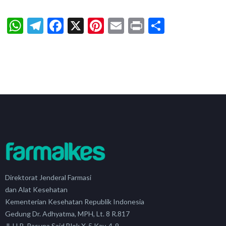
WhatsApp
Telegram
Facebook
X
Pinterest
Email
Print
Share
Direktorat Jenderal Farmasi
dan Alat Kesehatan
Kementerian Kesehatan Republik Indonesia
Gedung Dr. Adhyatma, MPH, Lt. 8 R.817
Jl. H.R. Rasuna Said Blok X-5 Kav. 4-9