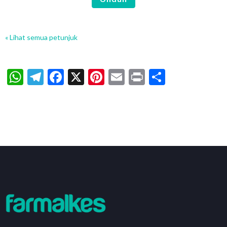
« Lihat semua petunjuk
WhatsApp
Telegram
Facebook
X
Pinterest
Email
Print
Share