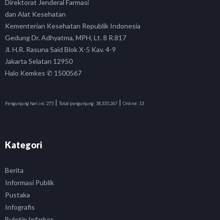
Direktorat Jenderal Farmasi
dan Alat Kesehatan
Kementerian Kesehatan Republik Indonesia
Gedung Dr. Adhyatma, MPH, Lt. 8 R.817
Jl. H.R. Rasuna Said Blok X-5 Kav. 4-9
Jakarta Selatan 12950
Halo Kemkes ✆ 1500567
|
|
Pengunjung hari ini:
275
Total pengunjung:
18,335,267
Online:
13
Kategori
Berita
Informasi Publik
Pustaka
Infografis
Buletin Infarkes