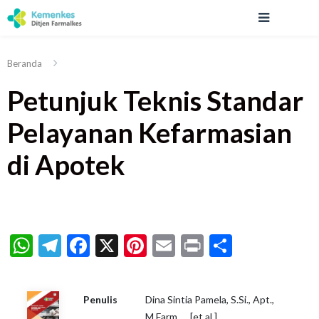
Beranda
Petunjuk Teknis Standar
Pelayanan Kefarmasian
di Apotek
WhatsApp
Telegram
Facebook
X
Pinterest
Email
Print
Share
Penulis
Dina Sintia Pamela, S.Si., Apt.,
M.Farm. ... [et al.]