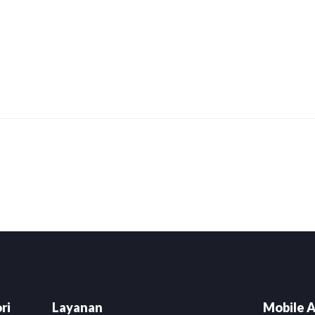
ri
Layanan
Mobile A