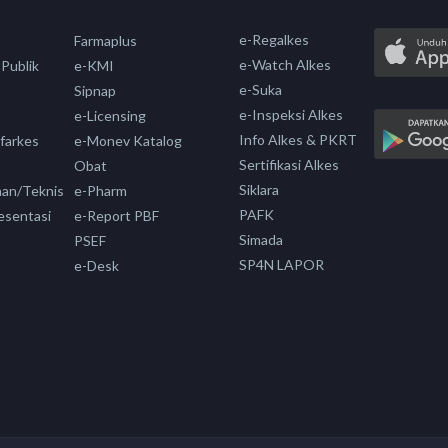
e-Regalkes
Farmaplus
e-Watch Alkes
 Publik
e-KMI
e-Suka
Sipnap
e-Inspeksi Alkes
e-Licensing
Info Alkes & PKRT
nfarkes
e-Monev Katalog
Sertifikasi Alkes
Obat
Siklara
aan/Teknis
e-Pharm
PAFK
esentasi
e-Report PBF
Simada
PSEF
SP4N LAPOR
e-Desk