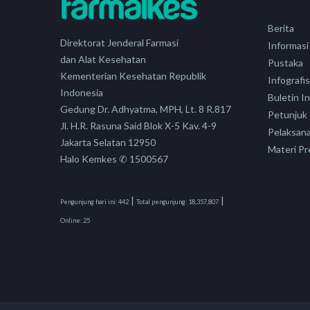
Berita
Direktorat Jenderal Farmasi
Informasi
dan Alat Kesehatan
Pustaka
Kementerian Kesehatan Republik
Infografis
Indonesia
Buletin I
Gedung Dr. Adhyatma, MPH, Lt. 8 R.817
Petunjuk
Jl. H.R. Rasuna Said Blok X-5 Kav. 4-9
Pelaksan
Jakarta Selatan 12950
Materi Pr
Halo Kemkes ✆ 1500567
|
|
Pengunjung hari ini:
442
Total pengunjung:
18,357,807
Online:
25