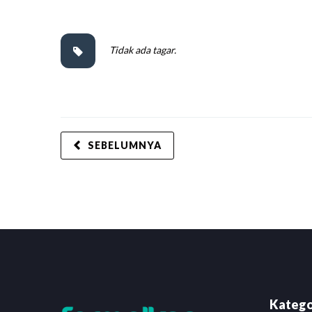
Tidak ada tagar.
SEBELUMNYA
Katego