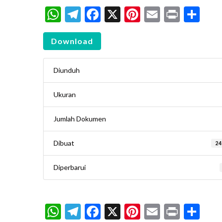
WhatsApp
Telegram
Facebook
X
Pinterest
Email
Print
Sh
Download
Diunduh
Ukuran
Jumlah Dokumen
Dibuat
24
Diperbarui
WhatsApp
Telegram
Facebook
X
Pinterest
Email
Print
Sh