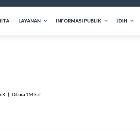
RITA
LAYANAN
INFORMASI PUBLIK
JDIH
B   
|
Dibaca
 164 
kali