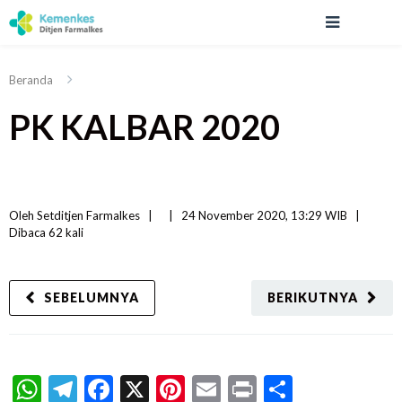
Beranda
PK KALBAR 2020
Oleh 
Setditjen Farmalkes
|   
|
24 November 2020, 13:29 WIB   
|
Dibaca
 62 
kali
SEBELUMNYA
BERIKUTNYA
WhatsApp
Telegram
Facebook
X
Pinterest
Email
Print
Share