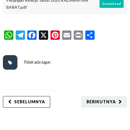
Perjanjian Kinerja Tahun 2020 KALIMANTAN
Download
BARAT.pdf
WhatsApp
Telegram
Facebook
X
Pinterest
Email
Print
Share
Tidak ada tagar.
SEBELUMNYA
BERIKUTNYA