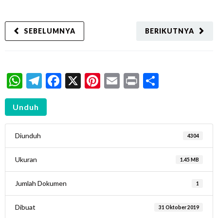
SEBELUMNYA
BERIKUTNYA
WhatsApp
Telegram
Facebook
X
Pinterest
Email
Print
Share
Unduh
Diunduh
4304
Ukuran
1.45 MB
Jumlah Dokumen
1
Dibuat
31 Oktober 2019