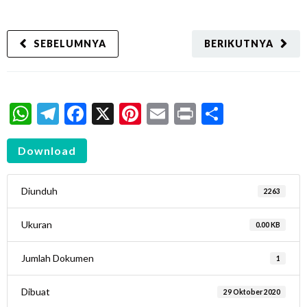
SEBELUMNYA
BERIKUTNYA
WhatsApp
Telegram
Facebook
X
Pinterest
Email
Print
Share
Download
Diunduh
2263
Ukuran
0.00 KB
Jumlah Dokumen
1
Dibuat
29 Oktober 2020