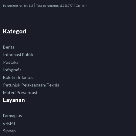
|
|
Pengunjung hari ini:
314
Total pengunjung:
18,355,777
Online:
4
Kategori
Berita
Informasi Publik
Pustaka
Infografis
Buletin Infarkes
Petunjuk Pelaksanaan/Teknis
Materi Presentasi
Layanan
Farmaplus
e-KMI
Sipnap