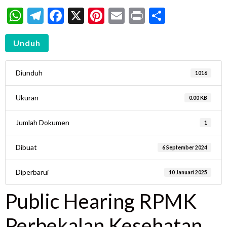
WhatsApp
Telegram
Facebook
X
Pinterest
Email
Print
Share
Unduh
Diunduh
1016
Ukuran
0.00 KB
Jumlah Dokumen
1
Dibuat
6 September 2024
Diperbarui
10 Januari 2025
Public Hearing RPMK
Perbekalan Kesehatan