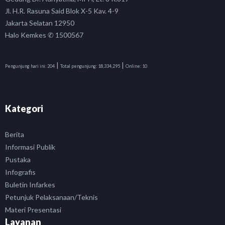
Jl. H.R. Rasuna Said Blok X-5 Kav. 4-9
Jakarta Selatan 12950
Halo Kemkes ✆ 1500567
|
|
Pengunjung hari ini:
204
Total pengunjung:
18,334,295
Online:
10
Kategori
Berita
Informasi Publik
Pustaka
Infografis
Buletin Infarkes
Petunjuk Pelaksanaan/Teknis
Materi Presentasi
Layanan