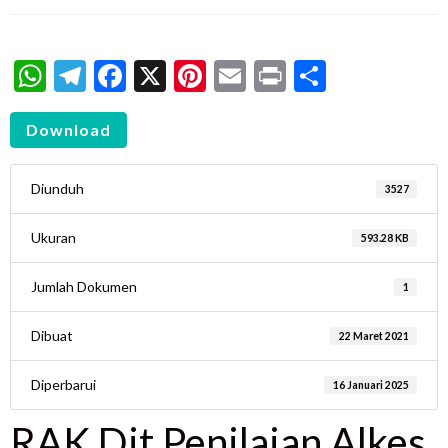
WhatsApp
Telegram
Facebook
X
Pinterest
Email
Print
Share
Download
Diunduh
3527
Ukuran
593.28 KB
Jumlah Dokumen
1
Dibuat
22 Maret 2021
Diperbarui
16 Januari 2025
RAK Dit Penilaian Alkes