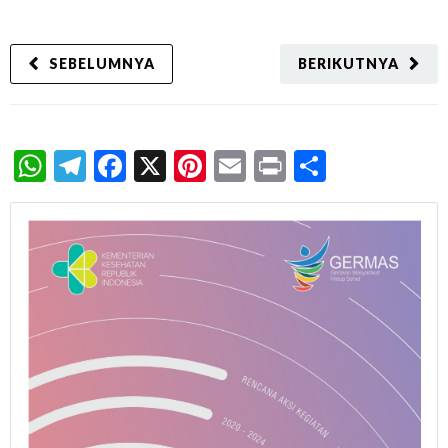
SEBELUMNYA
BERIKUTNYA
WhatsApp
Telegram
Facebook
X
Pinterest
Email
Print
Share