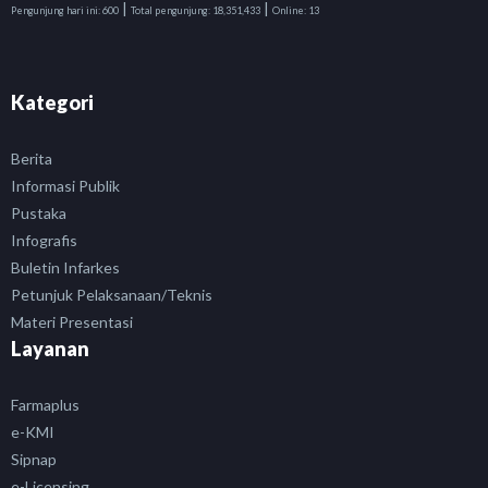
|
|
Pengunjung hari ini:
600
Total pengunjung:
18,351,433
Online:
13
Kategori
Berita
Informasi Publik
Pustaka
Infografis
Buletin Infarkes
Petunjuk Pelaksanaan/Teknis
Materi Presentasi
Layanan
Farmaplus
e-KMI
Sipnap
e-Licensing