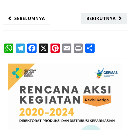
SEBELUMNYA
BERIKUTNYA
WhatsApp
Telegram
Facebook
X
Pinterest
Email
Print
Share