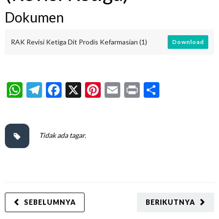
Dokumen
RAK Revisi Ketiga Dit Prodis Kefarmasian (1)
Download
WhatsApp
Telegram
Facebook
X
Pinterest
Email
Print
Share
Tidak ada tagar.
SEBELUMNYA
BERIKUTNYA