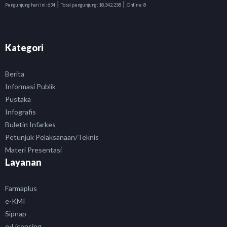
|
|
Pengunjung hari ini:
634
Total pengunjung:
18,342,258
Online:
8
Kategori
Berita
Informasi Publik
Pustaka
Infografis
Buletin Infarkes
Petunjuk Pelaksanaan/Teknis
Materi Presentasi
Layanan
Farmaplus
e-KMI
Sipnap
e-Licensing