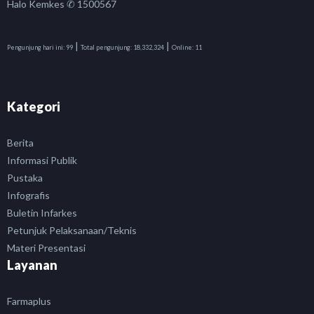
Halo Kemkes ✆ 1500567
|
|
Pengunjung hari ini:
99
Total pengunjung:
18,332,324
Online:
11
Kategori
Berita
Informasi Publik
Pustaka
Infografis
Buletin Infarkes
Petunjuk Pelaksanaan/Teknis
Materi Presentasi
Layanan
Farmaplus