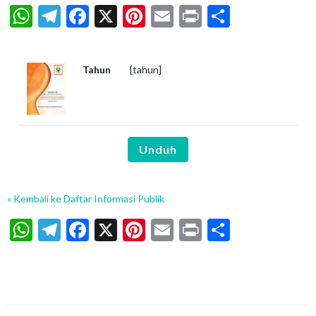
WhatsApp
Telegram
Facebook
X
Pinterest
Email
Print
Share
Tahun
[tahun]
Unduh
« Kembali ke Daftar Informasi Publik
WhatsApp
Telegram
Facebook
X
Pinterest
Email
Print
Share