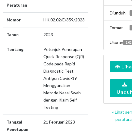
Peraturan
Diunduh
7
Nomor
HK.02.02/E/359/2023
Format
p
Tahun
2023
Ukuran
1.02 
Tentang
Petunjuk Penerapan
Quick Response (QR)
Code pada Rapid
Lihat
Diagnostic Test
Antigen Covid-19
Menggunakan
Unduh
Metode Nasal Swab
dengan Klaim Self
Testing
« Lihat sem
peraturan
Tanggal
21 Februari 2023
Penetapan