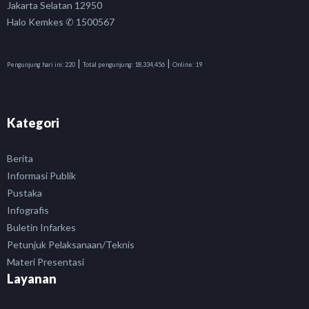
Jakarta Selatan 12950
Halo Kemkes ✆ 1500567
|
|
Pengunjung hari ini:
220
Total pengunjung:
18,334,456
Online:
19
Kategori
Berita
Informasi Publik
Pustaka
Infografis
Buletin Infarkes
Petunjuk Pelaksanaan/Teknis
Materi Presentasi
Layanan