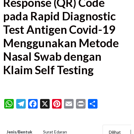
Response (QR) Code
pada Rapid Diagnostic
Test Antigen Covid-19
Menggunakan Metode
Nasal Swab dengan
Klaim Self Testing
WhatsApp
Telegram
Facebook
X
Pinterest
Email
Print
Share
Jenis/Bentuk
Surat Edaran
Dilihat