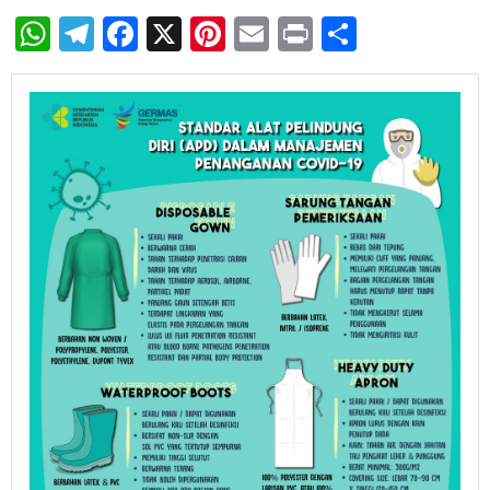
WhatsApp
Telegram
Facebook
X
Pinterest
Email
Print
Share