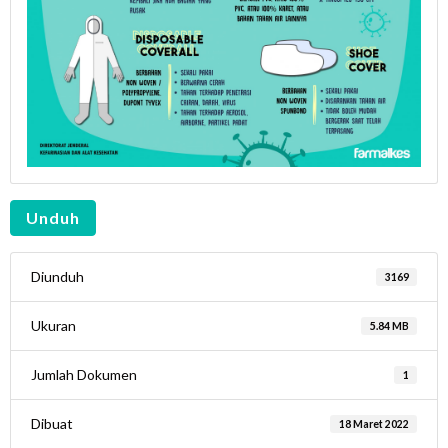
Unduh
Diunduh
3169
Ukuran
5.84 MB
Jumlah Dokumen
1
Dibuat
18 Maret 2022