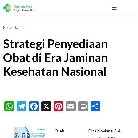
Beranda
Strategi Penyediaan
Obat di Era Jaminan
Kesehatan Nasional
WhatsApp
Telegram
Facebook
X
Pinterest
Email
Print
Share
Oleh
Dita Novianti S.A.,