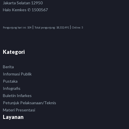
Jakarta Selatan 12950
Halo Kemkes ✆ 1500567
|
|
Pengunjung hari ini:
104
Total pengunjung:
18,332,491
Online:
5
Kategori
Berita
Informasi Publik
Pustaka
Infografis
Buletin Infarkes
Petunjuk Pelaksanaan/Teknis
Materi Presentasi
Layanan