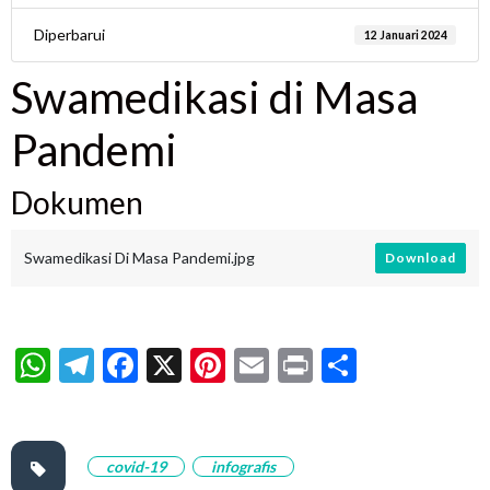
Diperbarui
12 Januari 2024
Swamedikasi di Masa
Pandemi
Dokumen
Swamedikasi Di Masa Pandemi.jpg
Download
WhatsApp
Telegram
Facebook
X
Pinterest
Email
Print
Share
covid-19
infografis