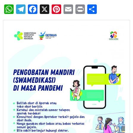
WhatsApp
Telegram
Facebook
X
Pinterest
Email
Print
Share