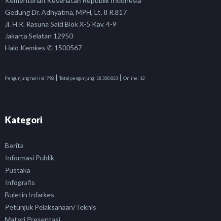
Kementerian Kesehatan Republik Indonesia
Gedung Dr. Adhyatma, MPH, Lt. 8 R.817
Jl. H.R. Rasuna Said Blok X-5 Kav. 4-9
Jakarta Selatan 12950
Halo Kemkes ✆ 1500567
|
|
Pengunjung hari ini:
798
Total pengunjung:
18,330,823
Online:
12
Kategori
Berita
Informasi Publik
Pustaka
Infografis
Buletin Infarkes
Petunjuk Pelaksanaan/Teknis
Materi Presentasi