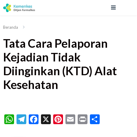
Beranda
Tata Cara Pelaporan
Kejadian Tidak
Diinginkan (KTD) Alat
Kesehatan
WhatsApp
Telegram
Facebook
X
Pinterest
Email
Print
Share