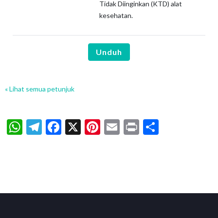
Tidak Diinginkan (KTD) alat
kesehatan.
Unduh
« Lihat semua petunjuk
WhatsApp
Telegram
Facebook
X
Pinterest
Email
Print
Share