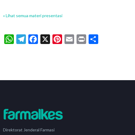
« Lihat semua materi presentasi
WhatsApp
Telegram
Facebook
X
Pinterest
Email
Print
Share
Direktorat Jenderal Farmasi