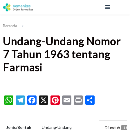
Beranda
Undang-Undang Nomor
7 Tahun 1963 tentang
Farmasi
WhatsApp
Telegram
Facebook
X
Pinterest
Email
Print
Share
Jenis/Bentuk
Undang-Undang
Diunduh
166