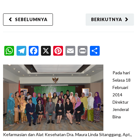
SEBELUMNYA
BERIKUTNYA
WhatsApp
Telegram
Facebook
X
Pinterest
Email
Print
Share
Pada hari
Selasa 18
Februari
2014
Direktur
Jenderal
Bina
Kefarmasian dan Alat Kesehatan Dra. Maura Linda Sitanggang, Apt.,