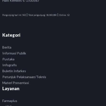
Halo Kemkes ✆ 1500567
|
|
Pengunjung hari ini:
542
Total pengunjung:
18,360,080
Online:
12
Kategori
Berita
Informasi Publik
Pustaka
Infografis
Buletin Infarkes
Petunjuk Pelaksanaan/Teknis
Materi Presentasi
Layanan
Farmaplus