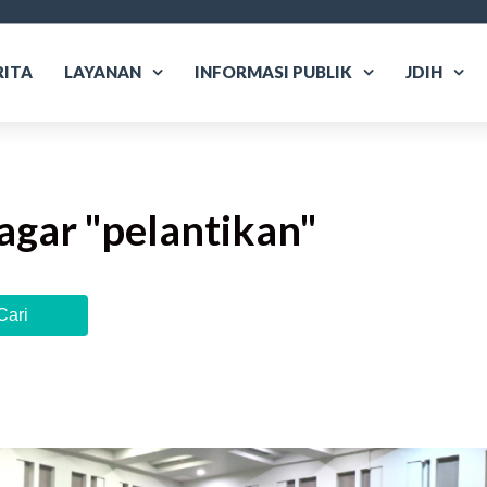
RITA
LAYANAN
INFORMASI PUBLIK
JDIH
agar "
pelantikan
"
Cari