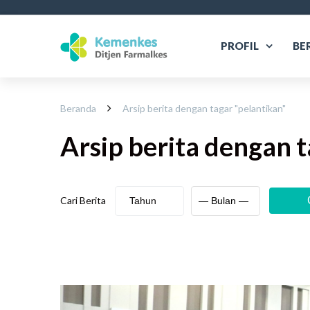
PROFIL
BE
Beranda
Arsip berita dengan tagar "
pelantikan
"
Arsip berita
dengan t
Cari Berita