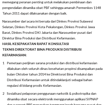
memegang peranan penting untuk melakukan pembinaan dan
pengendalian dinamika obat PBF sehingga amanah Permenkes 1148
Tahun 2011 dapat dilaksanakan dengan baik.
Narasumber dari acara ini bersala dari Dinkes Provinsi Sulawesi
Selatan, Dinkes Provinsi Kota Pekalongan, Dinkes Provinsi Jawa
Barat, Dinkes Provinsi DKI Jakarta dan Narasumber pusat dari
Direktur Bina Produksi dan Distribusi Kefarmasian.
HASIL
KESEPAKATAN
RAPAT KONSULTASI
TEKNIS
DIREKTORAT BINA PRODUKSI DISTRIBUSI
KEFARMASIAN:
Pemetaan perijinan sarana produksi dan distribusi kefarmasian
dilakukan oleh seluruh dinas kesehatan propinsi disampaikan pada
bulan Oktober tahun 2014 ke Direktorat Bina Produksi dan
Distribusi Kefarmasian untuk ditindaklanjuti sebagai bahan
regulasi di bidang prodis Kefarmasian.
Sosialisasi pelaporan penggunaan narkotik & psikotropika dan
dinamika obat secara elektronik menggunakan aplikasi SIPNAP
dan e-report PBF merupakan tanggung jawab bersama pusat dan