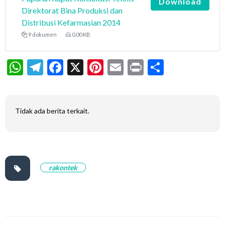
Download
Direktorat Bina Produksi dan
Distribusi Kefarmasian 2014
9 dokumen
0.00 KB
WhatsApp
Telegram
Facebook
X
Pinterest
Email
Print
Share
Tidak ada berita terkait.
rakontek