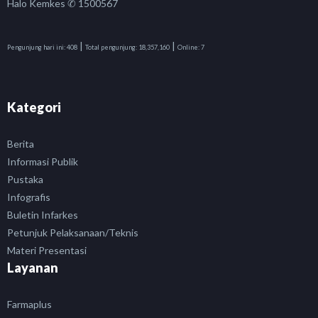
Halo Kemkes ✆ 1500567
|
|
Pengunjung hari ini:
408
Total pengunjung:
18,357,160
Online:
7
Kategori
Berita
Informasi Publik
Pustaka
Infografis
Buletin Infarkes
Petunjuk Pelaksanaan/Teknis
Materi Presentasi
Layanan
Farmaplus