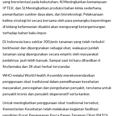
yang berorientasi pada kebutuhan; 4) Meningkatkan kemampuan
IPTEK; dan 5) Meningkatkan produksi bahan kimia sederhana,
pemanfaatan sumber daya alam, dan bioteknologi. Pelaksanaan
kelima strategi ini secara bersama oleh para pemangku kepentingan
di bidang kefarmasian diyakini akan mengurangi ketergantungan
terhadap bahan baku impor.
Di Indonesia baru sekitar 300 jenis tanaman yang telah terbukti
berkhasiat dan dipergunakan sebagai obat, walaupun jumlah
tanaman yang dipergunakan secara empiris oleh masyarakat
jumlahnya jauh lebih banyak. Sampai saat ini baru dihasilkan 6
fitofarmaka dan 38 obat herbal terstandar.
WHO melalui
World Health Assembly
merekomendasikan
penggunaan obat tradisional dalam pemeliharaan kesehatan
masyarakat, pencegahan dan pengobatan penyakit, terutama untuk
penyakit kronis dan penyakit degeneratif serta kanker.
Untuk meningkatkan penggunaan obat tradisional tersebut,
Kementerian Kesehatan telah melakukan kegiatan fasilitasi
pendirian Pusat Penanganan Pasca Panen Tanaman Obat (P4TO)