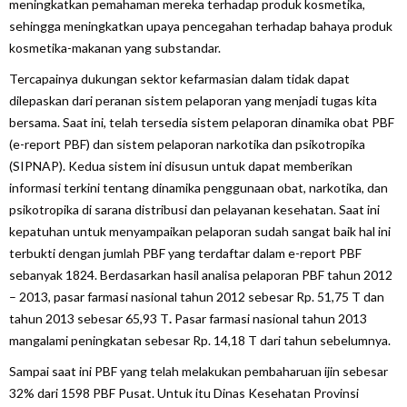
meningkatkan pemahaman mereka terhadap produk kosmetika,
sehingga meningkatkan upaya pencegahan terhadap bahaya produk
kosmetika-makanan yang substandar.
Tercapainya dukungan sektor kefarmasian dalam tidak dapat
dilepaskan dari peranan sistem pelaporan yang menjadi tugas kita
bersama. Saat ini, telah tersedia sistem pelaporan dinamika obat PBF
(
e-report PBF
) dan sistem pelaporan narkotika dan psikotropika
(SIPNAP). Kedua sistem ini disusun untuk dapat memberikan
informasi terkini tentang dinamika penggunaan obat, narkotika, dan
psikotropika di sarana distribusi dan pelayanan kesehatan. Saat ini
kepatuhan untuk menyampaikan pelaporan sudah sangat baik hal ini
terbukti dengan jumlah PBF yang terdaftar dalam e-report PBF
sebanyak 1824. Berdasarkan hasil analisa pelaporan PBF tahun 2012
– 2013, pasar farmasi nasional tahun 2012 sebesar Rp. 51,75 T dan
tahun 2013 sebesar 65,93 T
.
Pasar farmasi nasional tahun 2013
mangalami peningkatan sebesar Rp. 14,18 T dari tahun sebelumnya.
Sampai saat ini PBF yang telah melakukan pembaharuan ijin sebesar
32% dari 1598 PBF Pusat. Untuk itu Dinas Kesehatan Provinsi