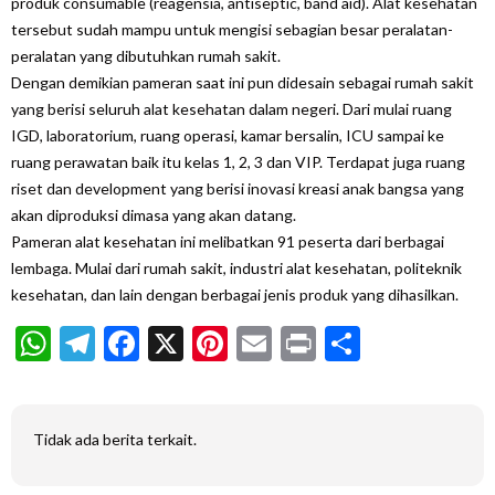
produk
consumable
(reagensia,
antiseptic
,
band aid
). Alat kesehatan
tersebut sudah mampu untuk mengisi sebagian besar peralatan-
peralatan yang dibutuhkan rumah sakit.
Dengan demikian pameran saat ini pun didesain sebagai rumah sakit
yang berisi seluruh alat kesehatan dalam negeri. Dari mulai ruang
IGD, laboratorium, ruang operasi, kamar bersalin, ICU sampai ke
ruang perawatan baik itu kelas 1, 2, 3 dan VIP. Terdapat juga ruang
riset dan
development
yang berisi inovasi kreasi anak bangsa yang
akan diproduksi dimasa yang akan datang.
Pameran alat kesehatan ini melibatkan 91 peserta dari berbagai
lembaga. Mulai dari rumah sakit, industri alat kesehatan, politeknik
kesehatan, dan lain dengan berbagai jenis produk yang dihasilkan.
WhatsApp
Telegram
Facebook
X
Pinterest
Email
Print
Share
Tidak ada berita terkait.