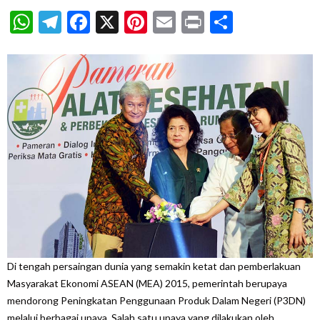
WhatsApp
Telegram
Facebook
X
Pinterest
Email
Print
Share
Di tengah persaingan dunia yang semakin ketat dan pemberlakuan
Masyarakat Ekonomi ASEAN (MEA) 2015, pemerintah berupaya
mendorong Peningkatan Penggunaan Produk Dalam Negeri (P3DN)
melalui berbagai upaya. Salah satu upaya yang dilakukan oleh