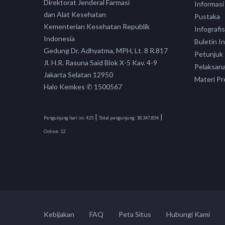
Direktorat Jenderal Farmasi
Informasi
dan Alat Kesehatan
Pustaka
Kementerian Kesehatan Republik
Infografis
Indonesia
Buletin I
Gedung Dr. Adhyatma, MPH, Lt. 8 R.817
Petunjuk
Jl. H.R. Rasuna Said Blok X-5 Kav. 4-9
Pelaksan
Jakarta Selatan 12950
Materi Pr
Halo Kemkes ✆ 1500567
|
|
Pengunjung hari ini:
425
Total pengunjung:
18,347,854
Online:
12
Kebijakan
FAQ
Peta Situs
Hubungi Kami