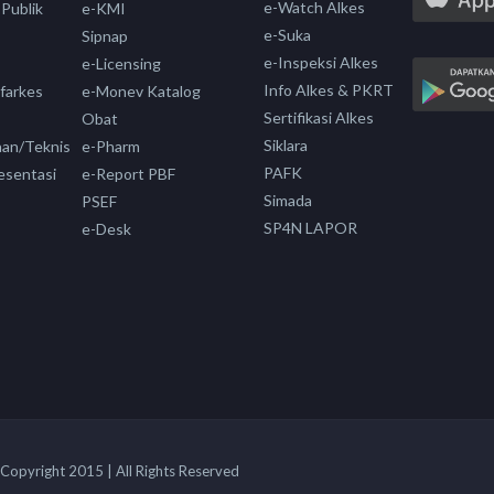
e-Watch Alkes
 Publik
e-KMI
e-Suka
Sipnap
e-Inspeksi Alkes
e-Licensing
Info Alkes & PKRT
nfarkes
e-Monev Katalog
Sertifikasi Alkes
Obat
Siklara
aan/Teknis
e-Pharm
PAFK
esentasi
e-Report PBF
Simada
PSEF
SP4N LAPOR
e-Desk
Copyright 2015 | All Rights Reserved