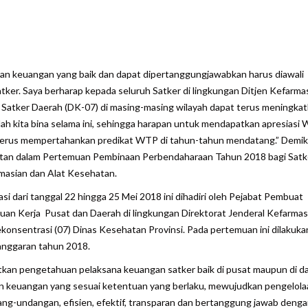
are
an keuangan yang baik dan dapat dipertanggungjawabkan harus diawali
ker. Saya berharap kepada seluruh Satker di lingkungan Ditjen Kefarma
 Satker Daerah (DK-07) di masing-masing wilayah dapat terus meningka
elah kita bina selama ini, sehingga harapan untuk mendapatkan apresiasi
at terus mempertahankan predikat WTP di tahun-tahun mendatang.” Demik
atan dalam Pertemuan Pembinaan Perbendaharaan Tahun 2018 bagi Satk
rmasian dan Alat Kesehatan.
i dari tanggal 22 hingga 25 Mei 2018 ini dihadiri oleh Pejabat Pembuat
an Kerja Pusat dan Daerah di lingkungan Direktorat Jenderal Kefarmas
konsentrasi (07) Dinas Kesehatan Provinsi. Pada pertemuan ini dilakuka
anggaran tahun 2018.
tkan pengetahuan pelaksana keuangan satker baik di pusat maupun di d
 keuangan yang sesuai ketentuan yang berlaku, mewujudkan pengelola
ang-undangan, efisien, efektif, transparan dan bertanggung jawab deng