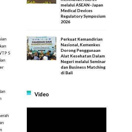
melalui ASEAN–Japan
Medical Devices
Regulatory Symposium
2026
sian
Perkuat Kemandirian
Nasional, Kemenkes
tkan
Dorong Penggunaan
 WTP 5
Alat Kesehatan Dalam
ian
Negeri melalui Seminar
dan Business Matching
er
di Bali
ian
Video
n
aerah
an
an