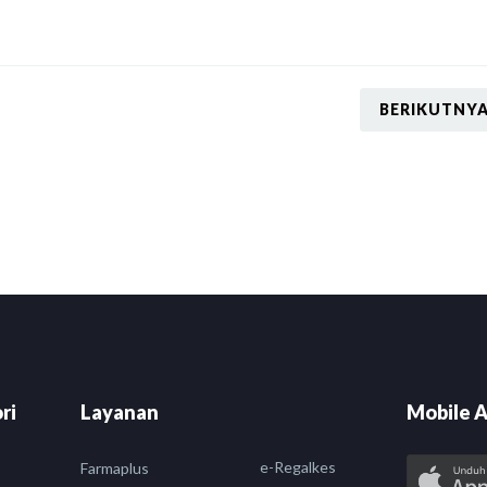
BERIKUTNY
ri
Layanan
Mobile A
e-Regalkes
Farmaplus