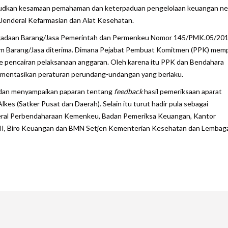
ujudkan kesamaan pemahaman dan keterpaduan pengelolaan keuangan ne
 Jenderal Kefarmasian dan Alat Kesehatan.
gadaan Barang/Jasa Pemerintah dan Permenkeu Nomor 145/PMK.05/20
 Barang/Jasa diterima. Dimana Pejabat Pembuat Komitmen (PPK) mem
 pencairan pelaksanaan anggaran. Oleh karena itu PPK dan Bendahara
mentasikan peraturan perundang-undangan yang berlaku.
r dan menyampaikan paparan tentang
feedback
hasil pemeriksaan aparat
kes (Satker Pusat dan Daerah). Selain itu turut hadir pula sebagai
nderal Perbendaharaan Kemenkeu, Badan Pemeriksa Keuangan, Kantor
II, Biro Keuangan dan BMN Setjen Kementerian Kesehatan dan Lembag
are