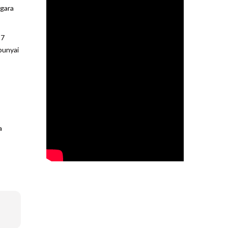
gara
17
punyai
a