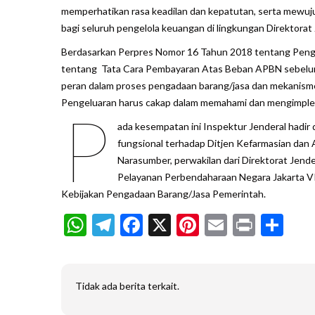
memperhatikan rasa keadilan dan kepatutan, serta mew
bagi seluruh pengelola keuangan di lingkungan Direktorat
Berdasarkan Perpres Nomor 16 Tahun 2018 tentang Pen
tentang Tata Cara Pembayaran Atas Beban APBN sebelum
peran dalam proses pengadaan barang/jasa dan mekanisme
Pengeluaran harus cakap dalam memahami dan mengimple
P
ada kesempatan ini Inspektur Jenderal hadi
fungsional terhadap Ditjen Kefarmasian dan Al
Narasumber, perwakilan dari Direktorat Je
Pelayanan Perbendaharaan Negara Jakarta V
Kebijakan Pengadaan Barang/Jasa Pemerintah.
WhatsApp
Telegram
Facebook
X
Pinterest
Email
Print
Sh
Tidak ada berita terkait.