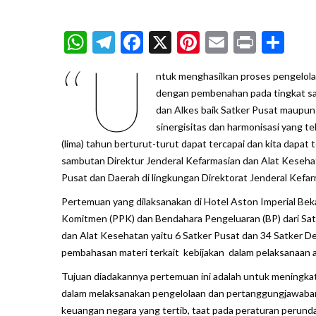
WhatsApp
Telegram
Facebook
X
Pinterest
Email
Print
Sh
“U
ntuk menghasilkan proses pengelola
dengan pembenahan pada tingkat sat
dan Alkes baik Satker Pusat maupun
sinergisitas dan harmonisasi yang t
(lima) tahun berturut-turut dapat tercapai dan kita dap
sambutan Direktur Jenderal Kefarmasian dan Alat Keseh
Pusat dan Daerah di lingkungan Direktorat Jenderal Kefa
Pertemuan yang dilaksanakan di Hotel Aston Imperial Bekas
Komitmen (PPK) dan Bendahara Pengeluaran (BP) dari Satu
dan Alat Kesehatan yaitu 6 Satker Pusat dan 34 Satker De
pembahasan materi terkait kebijakan dalam pelaksanaan 
Tujuan diadakannya pertemuan ini adalah untuk meningka
dalam melaksanakan pengelolaan dan pertanggungjawaban
keuangan negara yang tertib, taat pada peraturan perund