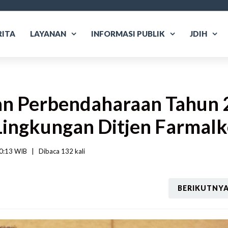
RITA
LAYANAN
INFORMASI PUBLIK
JDIH
n Perbendaharaan Tahun 2
Lingkungan Ditjen Farmalk
0:13 WIB   
|
Dibaca
 132 
kali
BERIKUTNY