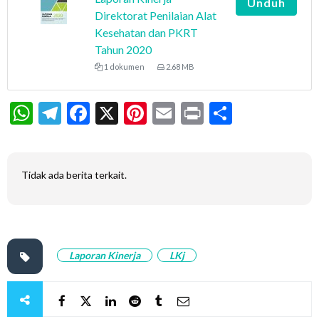
Unduh
Direktorat Penilaian Alat
Kesehatan dan PKRT
Tahun 2020
1 dokumen
2.68 MB
WhatsApp
Telegram
Facebook
X
Pinterest
Email
Print
Share
Tidak ada berita terkait.
Laporan Kinerja
LKj