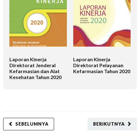
Laporan Kinerja
Laporan Kinerja
L
Direktorat Jenderal
Direktorat Pelayanan
D
Kefarmasian dan Alat
Kefarmasian Tahun 2020
A
Kesehatan Tahun 2020
P
SEBELUMNYA
BERIKUTNYA