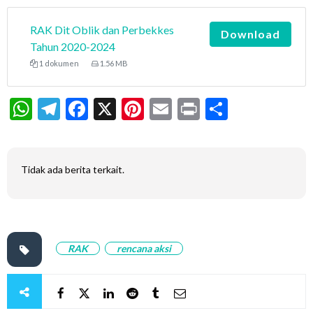
RAK Dit Oblik dan Perbekkes
Download
Tahun 2020-2024
1 dokumen
1.56 MB
WhatsApp
Telegram
Facebook
X
Pinterest
Email
Print
Share
Tidak ada berita terkait.
RAK
rencana aksi