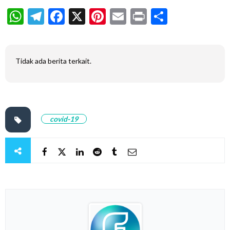
WhatsApp
Telegram
Facebook
X
Pinterest
Email
Print
Share
Tidak ada berita terkait.
covid-19