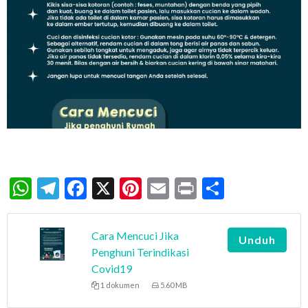
WhatsApp
Telegram
Facebook
X
Pinterest
Email
Print
Share
Cara Mencuci Jika
Unduh
Penghuni Terindikasi
Covid19
1 dokumen
5.60 MB