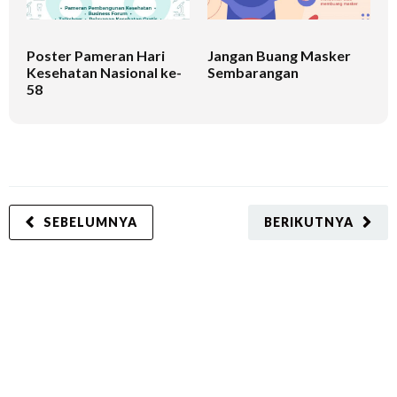
Poster Pameran Hari
Jangan Buang Masker
S
Kesehatan Nasional ke-
Sembarangan
P
58
SEBELUMNYA
BERIKUTNYA