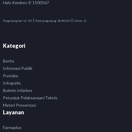
Halo Kemkes ✆ 1500567
|
|
Pengunjung hari ini:
127
Total pengunjung:
18,343,431
Online:
11
Kategori
Berita
Informasi Publik
Pustaka
Infografis
Buletin Infarkes
Petunjuk Pelaksanaan/Teknis
Materi Presentasi
Layanan
Farmaplus