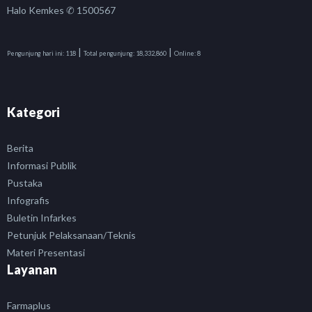
Halo Kemkes ✆ 1500567
|
|
Pengunjung hari ini:
118
Total pengunjung:
18,332,860
Online:
8
Kategori
Berita
Informasi Publik
Pustaka
Infografis
Buletin Infarkes
Petunjuk Pelaksanaan/Teknis
Materi Presentasi
Layanan
Farmaplus