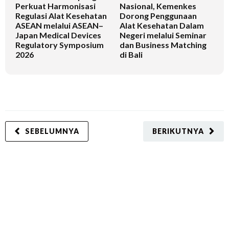
Perkuat Harmonisasi
Nasional, Kemenkes
K
Regulasi Alat Kesehatan
Dorong Penggunaan
V
ASEAN melalui ASEAN–
Alat Kesehatan Dalam
T
Japan Medical Devices
Negeri melalui Seminar
Regulatory Symposium
dan Business Matching
2026
di Bali
SEBELUMNYA
BERIKUTNYA