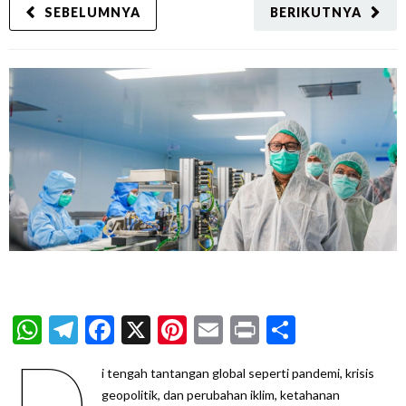
SEBELUMNYA
BERIKUTNYA
WhatsApp
Telegram
Facebook
X
Pinterest
Email
Print
Share
D
i tengah tantangan global seperti pandemi, krisis
geopolitik, dan perubahan iklim, ketahanan