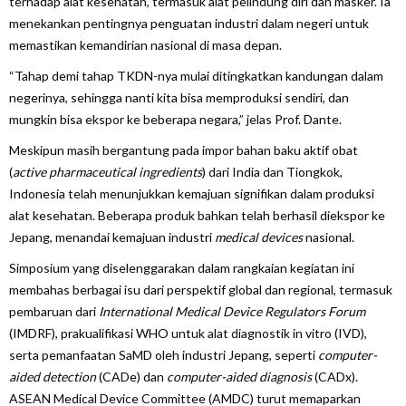
terhadap alat kesehatan, termasuk alat pelindung diri dan masker. Ia
menekankan pentingnya penguatan industri dalam negeri untuk
memastikan kemandirian nasional di masa depan.
“Tahap demi tahap TKDN-nya mulai ditingkatkan kandungan dalam
negerinya, sehingga nanti kita bisa memproduksi sendiri, dan
mungkin bisa ekspor ke beberapa negara,” jelas Prof. Dante.
Meskipun masih bergantung pada impor bahan baku aktif obat
(
active pharmaceutical ingredients
) dari India dan Tiongkok,
Indonesia telah menunjukkan kemajuan signifikan dalam produksi
alat kesehatan. Beberapa produk bahkan telah berhasil diekspor ke
Jepang, menandai kemajuan industri
medical devices
nasional.
Simposium yang diselenggarakan dalam rangkaian kegiatan ini
membahas berbagai isu dari perspektif global dan regional, termasuk
pembaruan dari
International Medical Device Regulators Forum
(IMDRF), prakualifikasi WHO untuk alat diagnostik in vitro (IVD),
serta pemanfaatan SaMD oleh industri Jepang, seperti
computer-
aided detection
(CADe) dan
computer-aided diagnosis
(CADx).
ASEAN Medical Device Committee (AMDC) turut memaparkan