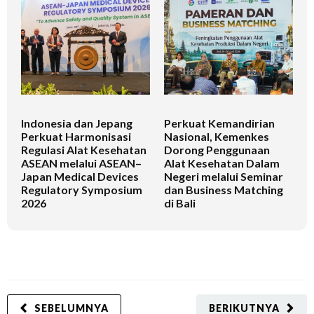
Indonesia dan Jepang
Perkuat Kemandirian
I
Perkuat Harmonisasi
Nasional, Kemenkes
K
Regulasi Alat Kesehatan
Dorong Penggunaan
V
ASEAN melalui ASEAN–
Alat Kesehatan Dalam
T
Japan Medical Devices
Negeri melalui Seminar
Regulatory Symposium
dan Business Matching
2026
di Bali
SEBELUMNYA
BERIKUTNYA