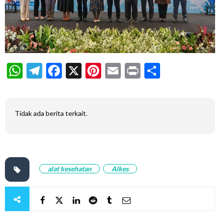
WhatsApp
Telegram
Facebook
X
Pinterest
Email
Print
Share
Tidak ada berita terkait.
alat kesehatan
Alkes