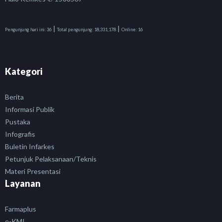
|
|
Pengunjung hari ini:
36
Total pengunjung:
18,331,178
Online:
16
Kategori
Berita
Informasi Publik
Pustaka
Infografis
Buletin Infarkes
Petunjuk Pelaksanaan/Teknis
Materi Presentasi
Layanan
Farmaplus
e-KMI