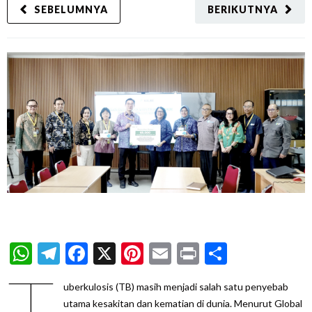
SEBELUMNYA
BERIKUTNYA
WhatsApp
Telegram
Facebook
X
Pinterest
Email
Print
Share
T
uberkulosis (TB) masih menjadi salah satu penyebab
utama kesakitan dan kematian di dunia. Menurut Global