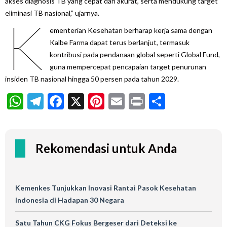
akses diagnosis TB yang cepat dan akurat, serta mendukung target
eliminasi TB nasional,” ujarnya.
K
ementerian Kesehatan berharap kerja sama dengan
Kalbe Farma dapat terus berlanjut, termasuk
kontribusi pada pendanaan global seperti Global Fund,
guna mempercepat pencapaian target penurunan
insiden TB nasional hingga 50 persen pada tahun 2029.
WhatsApp
Telegram
Facebook
X
Pinterest
Email
Print
Share
Rekomendasi untuk Anda
Kemenkes Tunjukkan Inovasi Rantai Pasok Kesehatan
Indonesia di Hadapan 30 Negara
Satu Tahun CKG Fokus Bergeser dari Deteksi ke