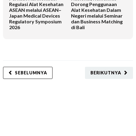
Regulasi Alat Kesehatan
Dorong Penggunaan
V
ASEAN melalui ASEAN–
Alat Kesehatan Dalam
T
Japan Medical Devices
Negeri melalui Seminar
Regulatory Symposium
dan Business Matching
2026
di Bali
SEBELUMNYA
BERIKUTNYA