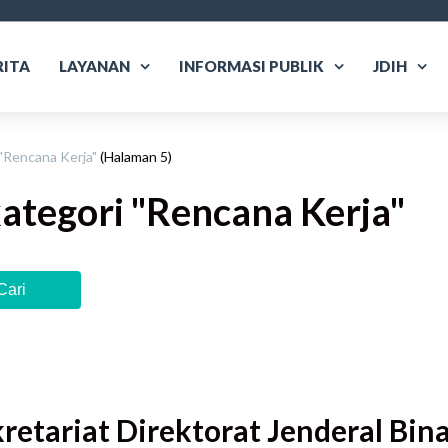
RITA
LAYANAN
INFORMASI PUBLIK
JDIH
"
Rencana Kerja
"
(Halaman 5)
ategori "
Rencana Kerja
"
Cari
retariat Direktorat Jenderal Bin