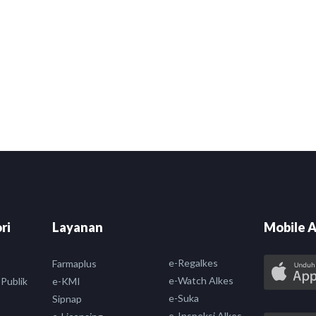
ri
Layanan
Mobile A
e-Regalkes
Farmaplus
e-Watch Alkes
 Publik
e-KMI
e-Suka
Sipnap
e-Inspeksi Alkes