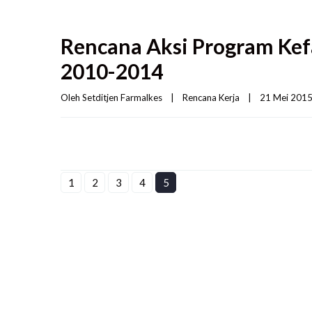
Rencana Aksi Program Kef
2010-2014
Oleh 
Setditjen Farmalkes
|
Rencana Kerja
|
21 Mei 2015 
1
2
3
4
5