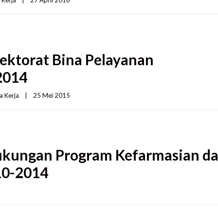
 Kerja
|
27 April 2016    
ektorat Bina Pelayanan
2014
a Kerja
|
25 Mei 2015    
Dukungan Program Kefarmasian d
10-2014
   