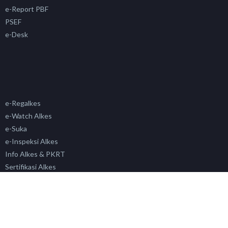
e-Report PBF
PSEF
e-Desk
e-Regalkes
e-Watch Alkes
e-Suka
e-Inspeksi Alkes
Info Alkes & PKRT
Sertifikasi Alkes
Siklara
PAFK
Simada
SP4N LAPOR