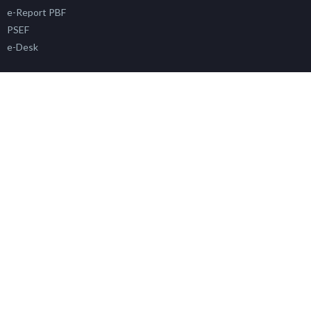
e-Report PBF
PSEF
e-Desk
e-Regalkes
e-Watch Alkes
e-Suka
e-Inspeksi Alkes
Info Alkes & PKRT
Sertifikasi Alkes
Siklara
PAFK
Simada
SP4N LAPOR