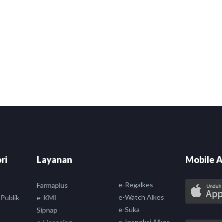
ri
Layanan
Mobile A
e-Regalkes
Farmaplus
e-Watch Alkes
 Publik
e-KMI
e-Suka
Sipnap
e-Inspeksi Alkes