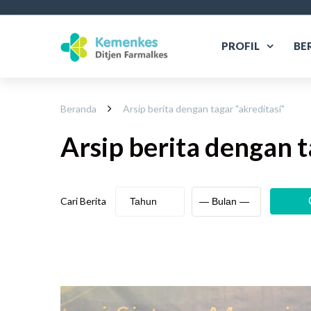
PROFIL
BE
Beranda
Arsip berita dengan tagar "
akreditasi
"
Arsip berita
dengan t
Cari Berita