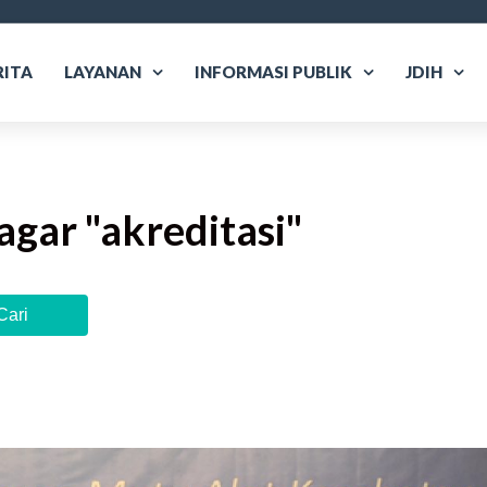
RITA
LAYANAN
INFORMASI PUBLIK
JDIH
agar "
akreditasi
"
Cari