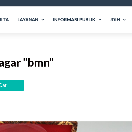
RITA
LAYANAN
INFORMASI PUBLIK
JDIH
agar "
bmn
"
Cari