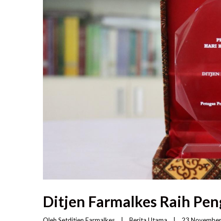
Ditjen Farmalkes Raih Pe
Oleh 
Setditjen Farmalkes
|
Berita Utama
|
23 November 