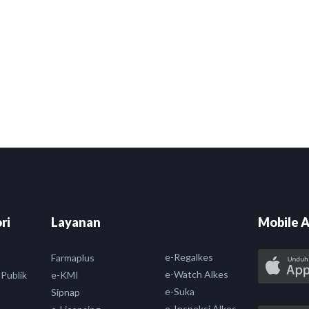
ri
Layanan
Mobile A
e-Regalkes
Farmaplus
e-Watch Alkes
 Publik
e-KMI
e-Suka
Sipnap
e-Inspeksi Alkes