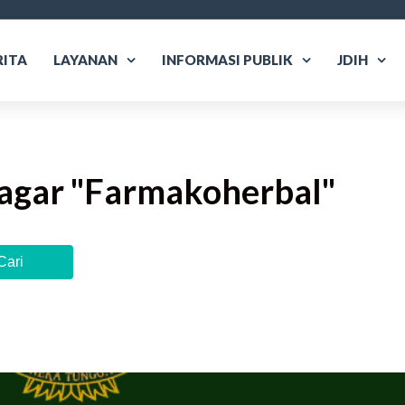
RITA
LAYANAN
INFORMASI PUBLIK
JDIH
agar "
Farmakoherbal
"
Cari