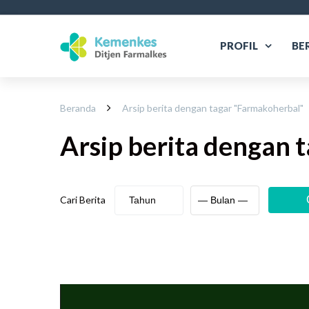
PROFIL
BE
Beranda
Arsip berita dengan tagar "
Farmakoherbal
"
Arsip berita
dengan t
Cari Berita