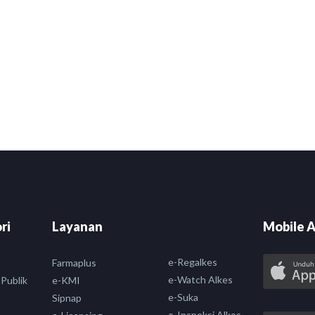
ri
Layanan
Mobile A
e-Regalkes
Farmaplus
e-Watch Alkes
 Publik
e-KMI
e-Suka
Sipnap
e-Inspeksi Alkes