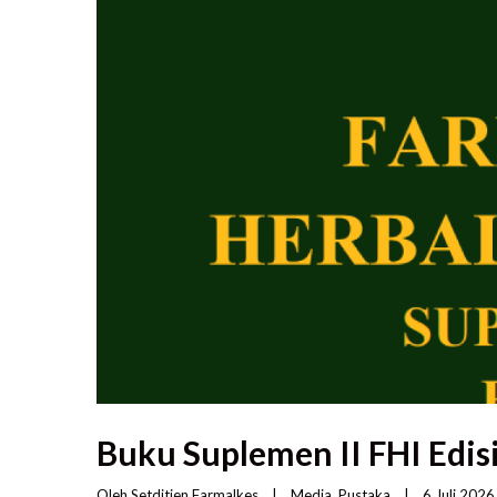
Buku Suplemen II FHI Edisi
Oleh 
Setditjen Farmalkes
|
Media
, 
Pustaka
|
6 Juli 2026  