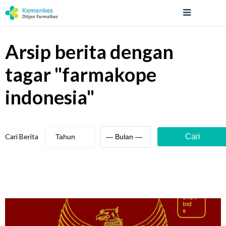
Arsip berita
dengan
tagar "
farmakope
indonesia
"
Cari Berita
Cari