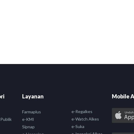
ri
Layanan
Mobile A
e-Regalkes
Farmaplus
e-Watch Alkes
 Publik
e-KMI
e-Suka
Sipnap
e-Inspeksi Alkes