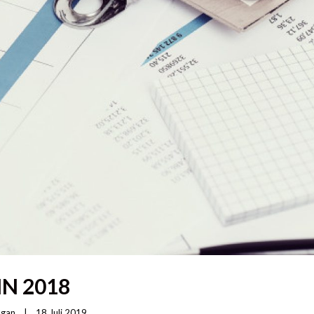
MN 2018
ngan
|
18 Juli 2019    