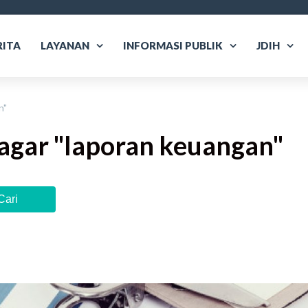
RITA
LAYANAN
INFORMASI PUBLIK
JDIH
n
"
agar "
laporan keuangan
"
Cari