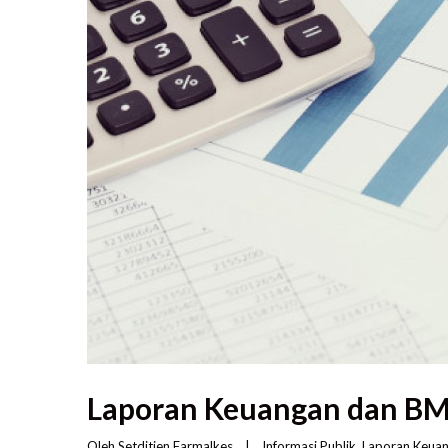
Laporan Keuangan dan B
Oleh 
Setditjen Farmalkes
|
Informasi Publik
, 
Laporan Keua