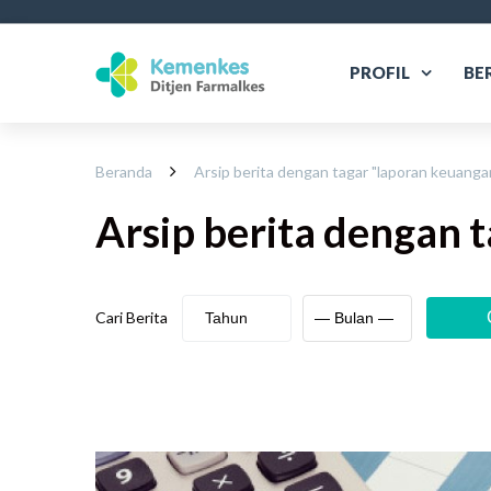
PROFIL
BE
Beranda
Arsip berita dengan tagar "
laporan keuanga
Arsip berita
dengan t
Cari Berita