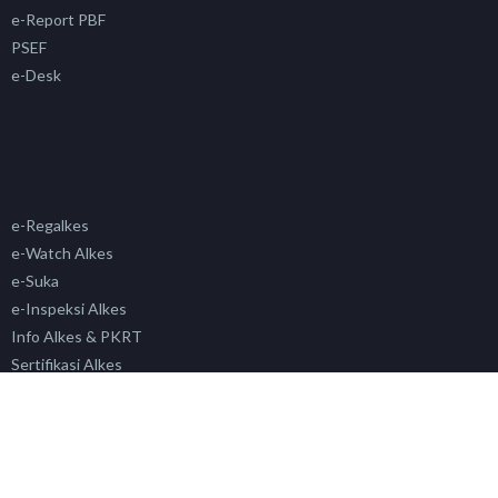
e-Report PBF
PSEF
e-Desk
e-Regalkes
e-Watch Alkes
e-Suka
e-Inspeksi Alkes
Info Alkes & PKRT
Sertifikasi Alkes
Siklara
PAFK
Simada
SP4N LAPOR