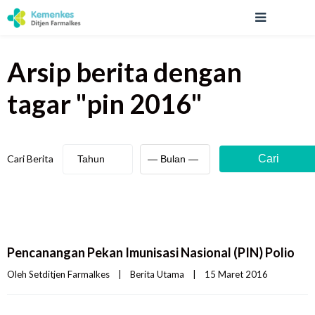
Arsip berita
dengan
tagar "
pin 2016
"
Cari Berita
Cari
Pencanangan Pekan Imunisasi Nasional (PIN) Polio
Oleh 
Setditjen Farmalkes
|
Berita Utama
|
15 Maret 2016    