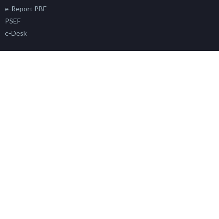
e-Report PBF
PSEF
e-Desk
e-Regalkes
e-Watch Alkes
e-Suka
e-Inspeksi Alkes
Info Alkes & PKRT
Sertifikasi Alkes
Siklara
PAFK
Simada
SP4N LAPOR