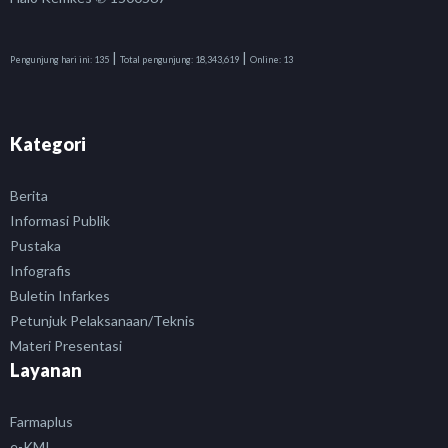
|
|
Pengunjung hari ini:
135
Total pengunjung:
18,343,619
Online:
13
Kategori
Berita
Informasi Publik
Pustaka
Infografis
Buletin Infarkes
Petunjuk Pelaksanaan/Teknis
Materi Presentasi
Layanan
Farmaplus
e-KMI