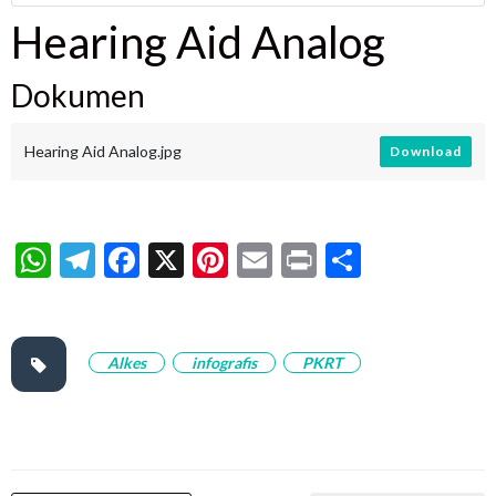
Hearing Aid Analog
Dokumen
Hearing Aid Analog.jpg
Download
WhatsApp
Telegram
Facebook
X
Pinterest
Email
Print
Share
Alkes
infografis
PKRT