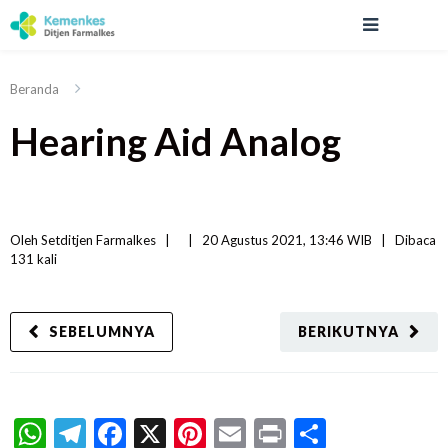
Beranda
Hearing Aid Analog
Oleh 
Setditjen Farmalkes
|   
|
20 Agustus 2021, 13:46 WIB   
|
Dibaca
131 
kali
SEBELUMNYA
BERIKUTNYA
WhatsApp
Telegram
Facebook
X
Pinterest
Email
Print
Share