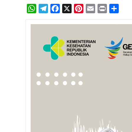
WhatsApp
Telegram
Facebook
X
Pinterest
Email
Print
Sh