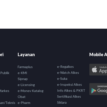
ri
Layanan
Mobile A
e-Regalkes
Farmaplus
e-Watch Alkes
 Publik
e-KMI
e-Suka
Sipnap
e-Inspeksi Alkes
e-Licensing
Info Alkes & PKRT
nfarkes
e-Monev Katalog
Sertifikasi Alkes
Obat
Siklara
aan/Teknis
e-Pharm