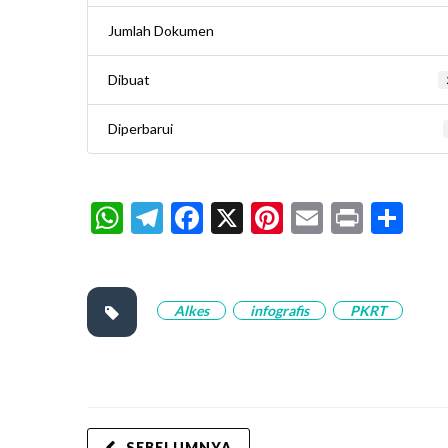
Jumlah Dokumen
Dibuat
Diperbarui
WhatsApp
Telegram
Facebook
X
Pinterest
Email
Print
Sh
Alkes
infografis
PKRT
SEBELUMNYA