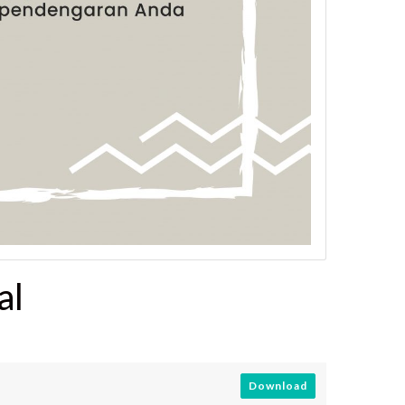
al
Download