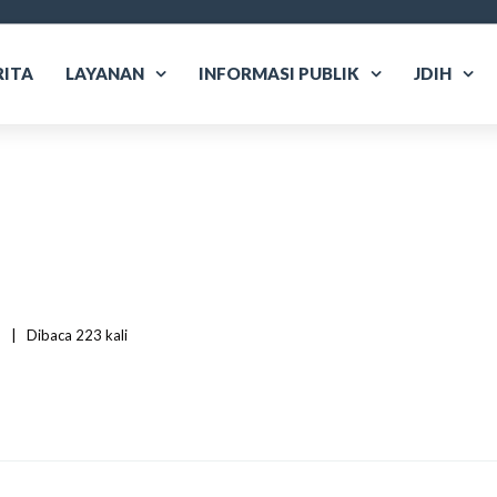
RITA
LAYANAN
INFORMASI PUBLIK
JDIH
  
|
Dibaca
 223 
kali