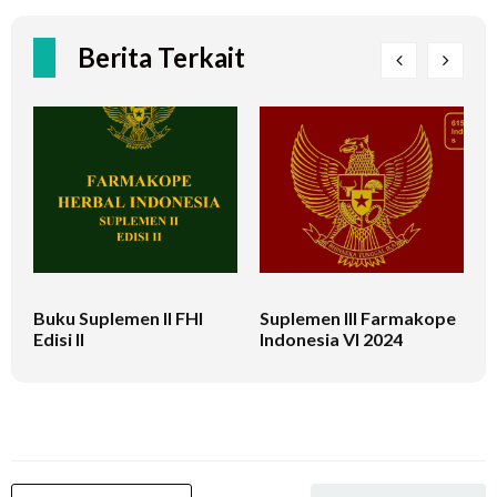
Berita Terkait
Buku Suplemen II FHI
Suplemen III Farmakope
B
Edisi II
Indonesia VI 2024
S
B