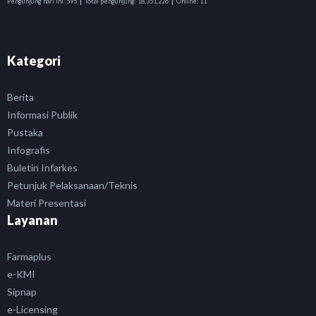
Pengunjung hari ini:
595
Total pengunjung:
18,351,226
Online:
11
Kategori
Berita
Informasi Publik
Pustaka
Infografis
Buletin Infarkes
Petunjuk Pelaksanaan/Teknis
Materi Presentasi
Layanan
Farmaplus
e-KMI
Sipnap
e-Licensing