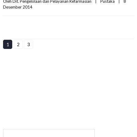
Oleh 
Dit. Pengelolaan dan Pelayanan Kefarmasian
|
Pustaka
|
8 
Desember 2014    
1
2
3