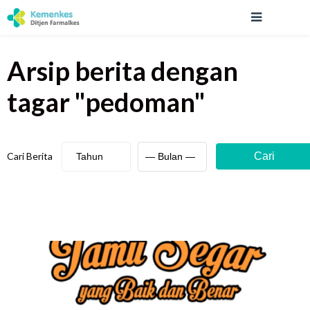
Arsip berita
dengan
tagar "
pedoman
"
Cari Berita
Cari