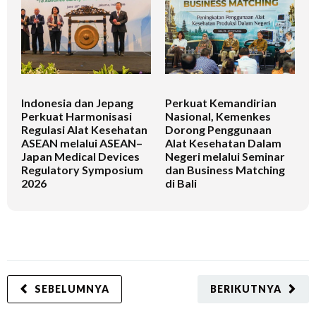
Indonesia dan Jepang
Perkuat Kemandirian
I
Perkuat Harmonisasi
Nasional, Kemenkes
K
Regulasi Alat Kesehatan
Dorong Penggunaan
V
ASEAN melalui ASEAN–
Alat Kesehatan Dalam
T
Japan Medical Devices
Negeri melalui Seminar
Regulatory Symposium
dan Business Matching
2026
di Bali
SEBELUMNYA
BERIKUTNYA