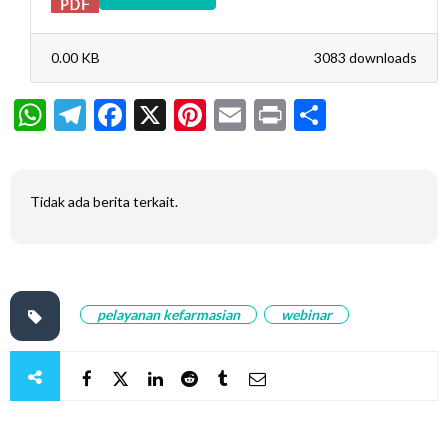
0.00 KB
3083 downloads
WhatsApp
Telegram
Facebook
X
Pinterest
Email
Print
Share
Tidak ada berita terkait.
pelayanan kefarmasian
webinar