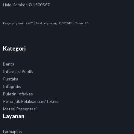
Halo Kemkes ✆ 1500567
|
|
Pengunjung hari ini:
482
Total pengunjung:
18,338,840
Online:
27
Kategori
Berita
Informasi Publik
Pustaka
Infografis
Buletin Infarkes
Petunjuk Pelaksanaan/Teknis
Materi Presentasi
Layanan
Farmaplus