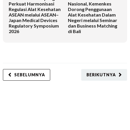
Perkuat Harmonisasi
Nasional, Kemenkes
K
Regulasi Alat Kesehatan
Dorong Penggunaan
V
ASEAN melalui ASEAN–
Alat Kesehatan Dalam
T
Japan Medical Devices
Negeri melalui Seminar
Regulatory Symposium
dan Business Matching
2026
di Bali
SEBELUMNYA
BERIKUTNYA