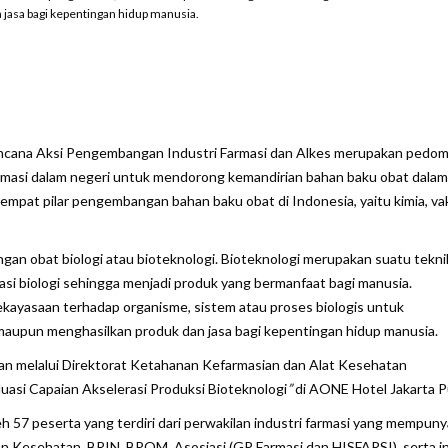
asa bagi kepentingan hidup manusia.
are
cana Aksi Pengembangan Industri Farmasi dan Alkes merupakan pedo
masi dalam negeri untuk mendorong kemandirian bahan baku obat dalam
mpat pilar pengembangan bahan baku obat di Indonesia, yaitu kimia, vak
angan obat biologi atau bioteknologi. Bioteknologi merupakan suatu tekni
i biologi sehingga menjadi produk yang bermanfaat bagi manusia.
ekayasaan terhadap organisme, sistem atau proses biologis untuk
aupun menghasilkan produk dan jasa bagi kepentingan hidup manusia.
atan melalui Direktorat Ketahanan Kefarmasian dan Alat Kesehatan
luasi Capaian Akselerasi Produksi Bioteknologi
”
di AONE Hotel Jakarta P
eh 57 peserta yang terdiri dari perwakilan industri farmasi yang mempuny
 Kesehatan, BRIN, BPOM, Asosiasi (GP Farmasi dan HISFARSI), serta in