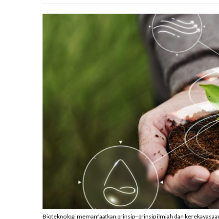
Bioteknologi memanfaatkan prinsip–prinsip ilmiah dan kerekayasaan