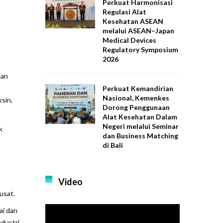
Perkuat Harmonisasi
Regulasi Alat
Kesehatan ASEAN
melalui ASEAN–Japan
Medical Devices
Regulatory Symposium
2026
man
Perkuat Kemandirian
Nasional, Kemenkes
sin,
Dorong Penggunaan
Alat Kesehatan Dalam
Negeri melalui Seminar
k
dan Business Matching
di Bali
Video
usat.
ai dan
dustri