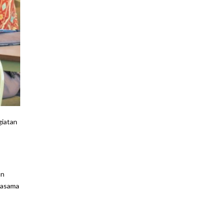
giatan
an
rjasama