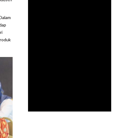
 Dalam
adap
ri
roduk