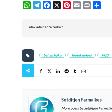
WhatsApp
Telegram
Facebook
X
Pinterest
Email
Print
Sh
Tidak ada berita terkait.
bahan baku
bioteknologi
FGD
Setditjen Farmalkes
More posts by Setditjen Farmalk