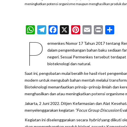
meningkatkan potensi organisme maupun menghasilkan produk dan j
WhatsApp
Telegram
Facebook
X
Pinterest
Email
Print
Sh
P
ermenkes Nomor 17 Tahun 2017 tentang Ren
dalam pengembangan bahan baku sediaan far
negeri. Sesuai Permenkes tersebut terdapat e
bioteknologi dan natural.
Saat ini, pengobatan mulai beralih ke hasil riset pengemb
modern untuk mengubah bahan mentah melalui transformas
Bioteknologi memanfaatkan prinsip–prinsip ilmiah dan ker
menghasilkan dan atau meningkatkan potensi organisme m
Jakarta, 2 Juni 2022. Ditjen Kefarmasian dan Alat Keseh
menyelenggarakan kegiatan
“
Focus Group Discussion
Eva
Kegiatan ini diselenggarakan secara
hybrid
yang diikuti ol
akan mengembangkan produk biologi, peserta Kementerian