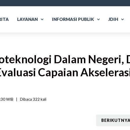
RITA
LAYANAN
INFORMASI PUBLIK
JDIH
oteknologi Dalam Negeri, 
valuasi Capaian Akseleras
:30 WIB   
|
Dibaca
 322 
kali
BERIKUTNY