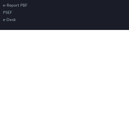
e-Report PBF
PSEF
e-Desk
e-Regalkes
e-Watch Alkes
e-Suka
e-Inspeksi Alkes
Info Alkes & PKRT
Sertifikasi Alkes
Siklara
PAFK
Simada
SP4N LAPOR