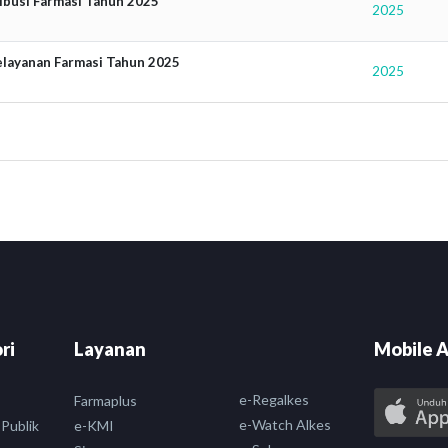
ribusi Farmasi Tahun 2025
2025
Pelayanan Farmasi Tahun 2025
2025
ri
Layanan
Mobile A
e-Regalkes
Farmaplus
e-Watch Alkes
 Publik
e-KMI