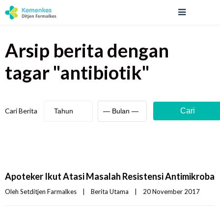
Arsip berita
dengan
tagar "
antibiotik
"
Cari Berita
Cari
Apoteker Ikut Atasi Masalah Resistensi Antimikroba
Oleh 
Setditjen Farmalkes
|
Berita Utama
|
20 November 2017    